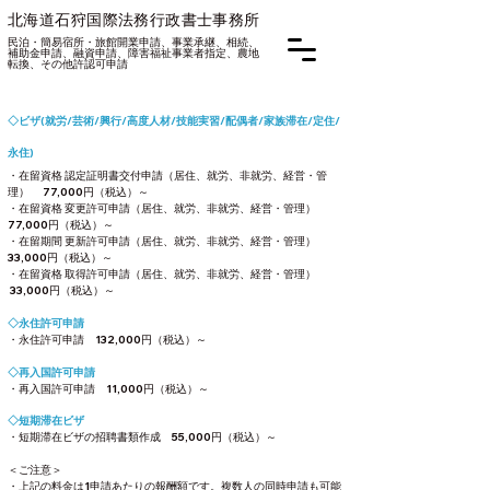
北海道石狩国際法務
行政書士
事務所
民泊・簡易宿所・旅
館開業申請、
事業承継、
相続、
補助金申請、融資申請、
障害福祉事業者指定、
農地
転換、その他
許認可申請
◇ビザ(就労/芸術/興行/高度人材/技能実習/配偶者/家族滞在/定住/
永住)
・在留資格 認定証明書交付申請（居住、就労、非就労、経営・管
理） 77,000円（税込）～
・在留資格 変更許可申請（居住、就労、非就労、経営・管理）
77,000円（税込）～
・在留期間 更新許可申請（居住、就労、非就労、経営・管理）
33,000円（税込）～
・在留資格 取得許可申請（居住、就労、非就労、経営・管理）
33,000円（税込）～
◇永住許可申請
・永住許可申請 132,000円（税込）～
◇再入国許可申請
・再入国許可申請 11,000円（税込）～
◇短期滞在ビザ
・短期滞在ビザの招聘書類作成 55,000円（税込）～
＜ご注意＞
・上記の料金は1申請あたりの報酬額です。複数人の同時申請も可能