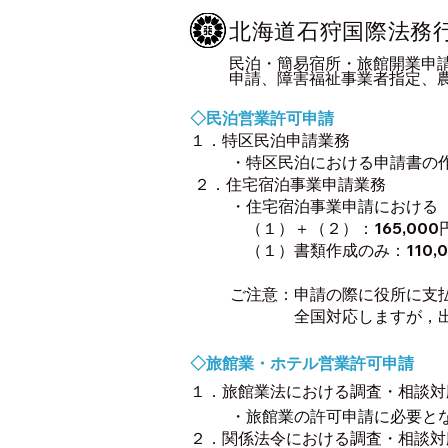
北海道石狩国際法務
民泊・簡易宿所・旅
館開業申
申請、
障害福祉事業者指定、
◇民泊営業許可申請
１．特区民泊申請業務
・特区民泊における申請書の作
２．住宅宿泊事業申請業務
・住宅宿泊事業申請における
（１）＋（２）：165,000
（１）書類作成のみ：110,
ご注意：申請の際に役所に支
全国対応しますが
，
◇旅館業・ホテル営業許可申請
１．旅館業法における調査・相談対
・旅館業の許可申請に必要とな
２．関係法令における調査・相談対